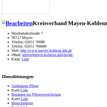
Kreisverband Mayen-Koblenz 
Westbahnhofstraße 7
56727 Mayen
Telefon: 02651 70080
Telefax: 02651 700860
Web:
http://www.mayen-koblenz.drk.de
eMail:
info[at]mayen-koblenz.drk[dot]de
Karte:
Link
Dienstleistungen
Ambulante Pflege
Karte:
Link
Beratung zur Pflegeversicherung
Karte:
Link
Besuchsdienst