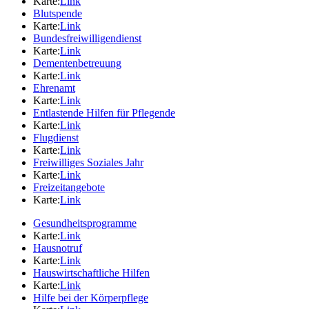
Karte:
Link
Blutspende
Karte:
Link
Bundesfreiwilligendienst
Karte:
Link
Dementenbetreuung
Karte:
Link
Ehrenamt
Karte:
Link
Entlastende Hilfen für Pflegende
Karte:
Link
Flugdienst
Karte:
Link
Freiwilliges Soziales Jahr
Karte:
Link
Freizeitangebote
Karte:
Link
Gesundheitsprogramme
Karte:
Link
Hausnotruf
Karte:
Link
Hauswirtschaftliche Hilfen
Karte:
Link
Hilfe bei der Körperpflege