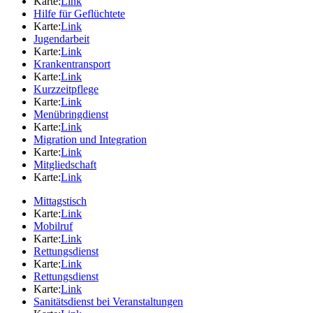
Karte:
Link
Hilfe für Geflüchtete
Karte:
Link
Jugendarbeit
Karte:
Link
Krankentransport
Karte:
Link
Kurzzeitpflege
Karte:
Link
Menübringdienst
Karte:
Link
Migration und Integration
Karte:
Link
Mitgliedschaft
Karte:
Link
Mittagstisch
Karte:
Link
Mobilruf
Karte:
Link
Rettungsdienst
Karte:
Link
Rettungsdienst
Karte:
Link
Sanitätsdienst bei Veranstaltungen