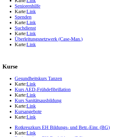
Karte:
Link
Seniorenhilfe
Karte:
Link
Spenden
Karte:
Link
Suchdienst
Karte:
Link
Überleitungsnetzwerk (Case-Man.)
Karte:
Link
Kurse
Gesundheitskurs Tanzen
Karte:
Link
Kurs AED-Frühdefibrillation
Karte:
Link
Kurs Sanitätsausbildung
Karte:
Link
Kursangebote
Karte:
Link
Rotkreuzkurs EH Bildungs- und Betr.-Einr. (BG)
Karte:
Link