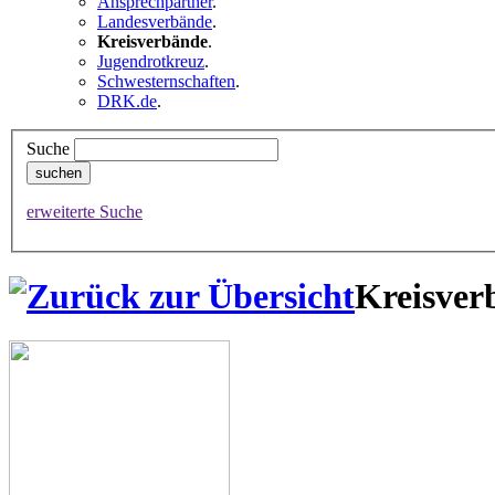
Ansprechpartner
.
Landesverbände
.
Kreisverbände
.
Jugendrotkreuz
.
Schwesternschaften
.
DRK.de
.
Suche
erweiterte Suche
Kreisver