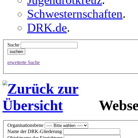
Schwesternschaften
.
DRK.de
.
Suche
erweiterte Suche
Webse
Organisationsbene
Name der DRK-Gliederung
Objektname der Einrichtung