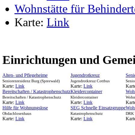
Wohnstätte für Behindert
Karte:
Link
Einrichtungen und Gemei
Alten- und Pflegeheime
Jugendrotkreuz
Seni
Seniorenresidenz Burg (Spreewald)
Jugendrotkreuz Cottbus
Senio
Karte:
Link
Karte:
Link
Kart
Bereitschaften / Katastrophenschutz
Kleidercontainer
Wohn
Bereitschaften / Katastrophenschutz
Kleidercontainer
Wohns
Karte:
Link
Karte:
Link
Kart
Hilfe für Wohnungslose
SEG Schnelle Einsatzgruppe
Wohn
Obdachlosenhaus
Katastrophenschutz
DRK W
Karte:
Link
Karte:
Link
Kart