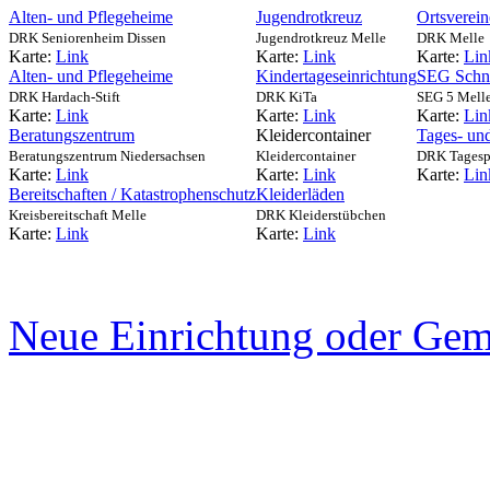
Alten- und Pflegeheime
Jugendrotkreuz
Ortsverein
DRK Seniorenheim Dissen
Jugendrotkreuz Melle
DRK Melle
Karte:
Link
Karte:
Link
Karte:
Lin
Alten- und Pflegeheime
Kindertageseinrichtung
SEG Schne
DRK Hardach-Stift
DRK KiTa
SEG 5 Mell
Karte:
Link
Karte:
Link
Karte:
Lin
Beratungszentrum
Kleidercontainer
Tages- un
Beratungszentrum Niedersachsen
Kleidercontainer
DRK Tagesp
Karte:
Link
Karte:
Link
Karte:
Lin
Bereitschaften / Katastrophenschutz
Kleiderläden
Kreisbereitschaft Melle
DRK Kleiderstübchen
Karte:
Link
Karte:
Link
Neue Einrichtung oder Gem