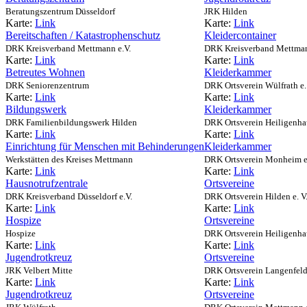
Beratungszentrum Düsseldorf
JRK Hilden
Karte:
Link
Karte:
Link
Bereitschaften / Katastrophenschutz
Kleidercontainer
DRK Kreisverband Mettmann e.V.
DRK Kreisverband Mettman
Karte:
Link
Karte:
Link
Betreutes Wohnen
Kleiderkammer
DRK Seniorenzentrum
DRK Ortsverein Wülfrath e.
Karte:
Link
Karte:
Link
Bildungswerk
Kleiderkammer
DRK Familienbildungswerk Hilden
DRK Ortsverein Heiligenhau
Karte:
Link
Karte:
Link
Einrichtung für Menschen mit Behinderungen
Kleiderkammer
Werkstätten des Kreises Mettmann
DRK Ortsverein Monheim e.
Karte:
Link
Karte:
Link
Hausnotrufzentrale
Ortsvereine
DRK Kreisverband Düsseldorf e.V.
DRK Ortsverein Hilden e. V
Karte:
Link
Karte:
Link
Hospize
Ortsvereine
Hospize
DRK Ortsverein Heiligenhau
Karte:
Link
Karte:
Link
Jugendrotkreuz
Ortsvereine
JRK Velbert Mitte
DRK Ortsverein Langenfeld 
Karte:
Link
Karte:
Link
Jugendrotkreuz
Ortsvereine