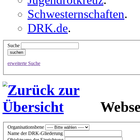
Schwesternschaften
.
DRK.de
.
Suche
erweiterte Suche
Webse
Organisationsbene
Name der DRK-Gliederung
Objektname der Einrichtung