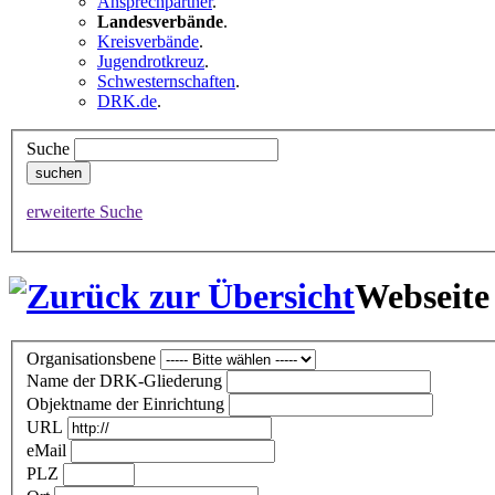
Ansprechpartner
.
Landesverbände
.
Kreisverbände
.
Jugendrotkreuz
.
Schwesternschaften
.
DRK.de
.
Suche
erweiterte Suche
Webseite
Organisationsbene
Name der DRK-Gliederung
Objektname der Einrichtung
URL
eMail
PLZ